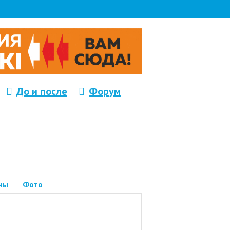
До и после
Форум
ны
Фото