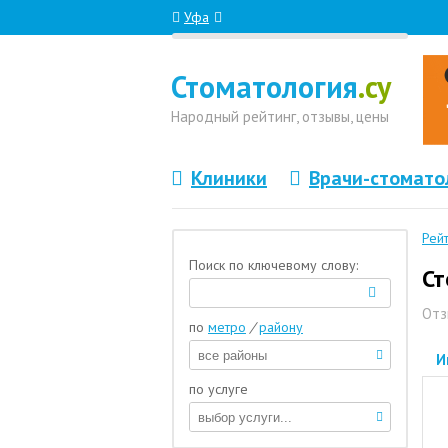
Уфа
Стоматология
.су
Народный
рейтинг, отзывы
, цены
Клиники
Врачи-стомато
Рей
Поиск по ключевому слову:
Ст
Отз
по
метро
/
району
И
по услуге