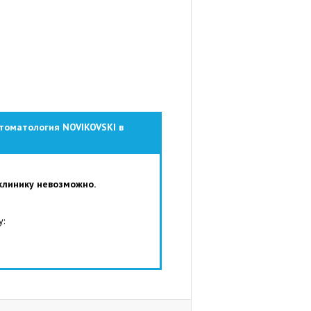
Стоматология NOVIKOVSKI в
клинику невозможно.
у: